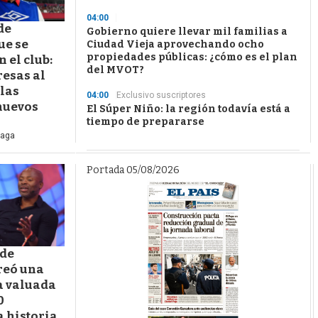
04:00
de
Gobierno quiere llevar mil familias a
ue se
Ciudad Vieja aprovechando ocho
propiedades públicas: ¿cómo es el plan
n el club:
del MVOT?
resas al
 las
04:00
Exclusivo suscriptores
 nuevos
El Súper Niño: la región todavía está a
tiempo de prepararse
iaga
Portada 05/08/2026
sde
reó una
a valuada
0
a historia