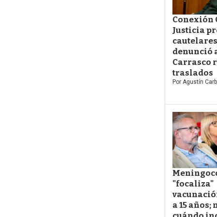
Conexión 
Justicia p
cautelares
denunció 
Carrasco 
traslados
Por
Agustín Carb
Meningoco
"focaliza"
vacunació
a 15 años; 
cuándo in