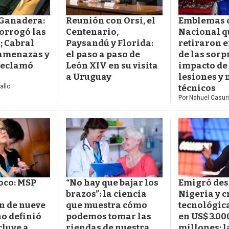
Ganadera:
Reunión con Orsi, el
Emblemas 
rorrogó las
Centenario,
Nacional q
; Cabral
Paysandú y Florida:
retiraron e
amenazas y
el paso a paso de
de las sorp
reclamó
León XIV en su visita
impacto de
a Uruguay
lesiones y
allo
técnicos
Por
Nahuel Casur
co: MSP
“No hay que bajar los
Emigró de
brazos”: la ciencia
Nigeria y c
n de nueve
que muestra cómo
tecnológic
no definió
podemos tomar las
en US$ 3.00
cluye a
riendas de nuestra
millones: l