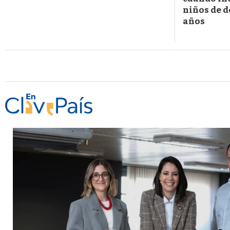
niños de d
años