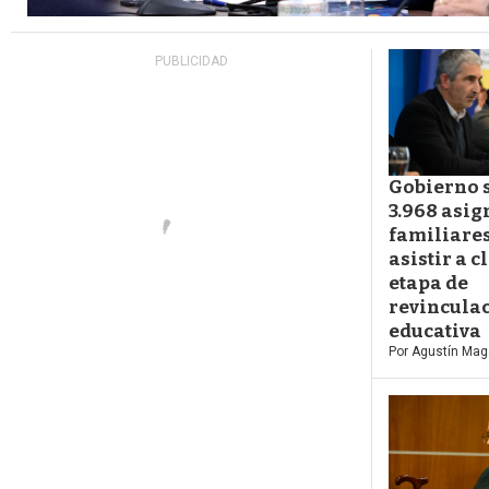
Gobierno 
3.968 asi
familiares
asistir a c
etapa de
revincula
educativa
Por
Agustín Mag