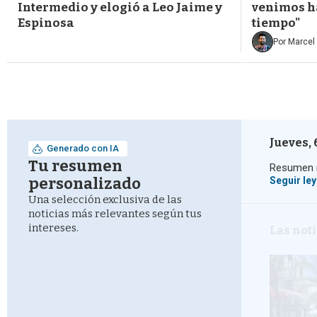
Intermedio y elogió a Leo Jaime y
venimos h
Espinosa
tiempo"
Por
Marcel 
Jueves, 
Generado con IA
Tu resumen
Resumen n
personalizado
Seguir le
Una selección exclusiva de las
noticias más relevantes según tus
intereses.
Las not