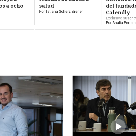
os a ocho
salud
del fundad
Por
Tatiana Scherz Brener
Calendly
Exclusivo suscrip
Por
Analía Pereira