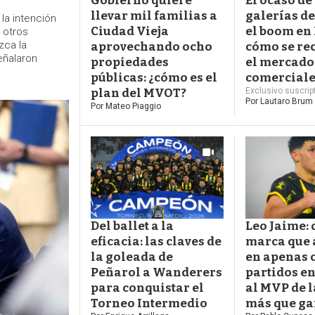
Gobierno quiere
El ocaso de
llevar mil familias a
galerías de
la intención
Ciudad Vieja
el boom en 
 otros
zca la
aprovechando ocho
cómo se re
eñalaron
propiedades
el mercado
públicas: ¿cómo es el
comercial
plan del MVOT?
Exclusivo suscrip
Por
Lautaro Brum
Por
Mateo Piaggio
Del ballet a la
Leo Jaime: 
eficacia: las claves de
marca que 
la goleada de
en apenas 
Peñarol a Wanderers
partidos e
para conquistar el
al MVP de l
Torneo Intermedio
más que g