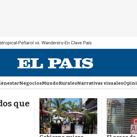
atropical
Peñarol vs. Wanderers
En Clave País
ienestar
Negocios
Mundo
Rurales
Narrativas visuales
Opin
dos que