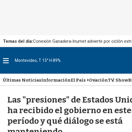
Temas del día:
Conexión Ganadera
Inumet advierte por ciclón extr
M
Montevideo, T 15° H 89%
e
n
u
Últimas Noticias
Información
El País +
Ovación
TV Show
B
Las "presiones" de Estados Uni
ha recibido el gobierno en este
período y qué diálogo se está
manteniendo