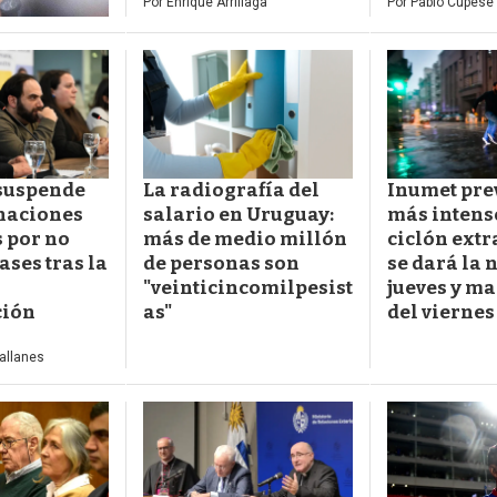
Por
Enrique Arrillaga
Por
Pablo Cupese
suspende
La radiografía del
Inumet prev
gnaciones
salario en Uruguay:
más intens
 por no
más de medio millón
ciclón extr
lases tras la
de personas son
se dará la 
"veinticincomilpesist
jueves y m
ción
as"
del viernes
allanes